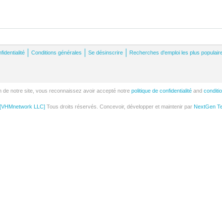
fidentialité
Conditions générales
Se désinscrire
Recherches d'emploi les plus populair
tion de notre site, vous reconnaissez avoir accepté notre
politique de confidentialité
and
conditi
[VHMnetwork LLC]
Tous droits réservés. Concevoir, développer et maintenir par
NextGen Tec