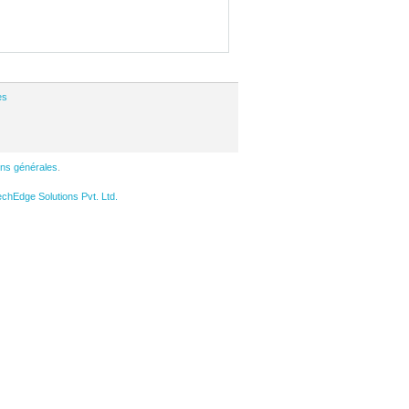
es
ons générales
.
hEdge Solutions Pvt. Ltd.