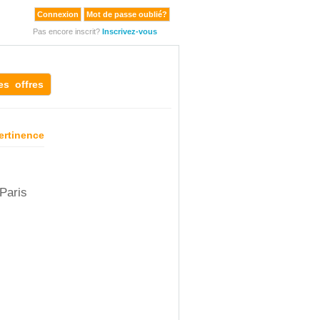
Connexion
Mot de passe oublié?
Pas encore inscrit?
Inscrivez-vous
es offres
ertinence
Paris