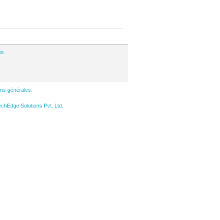
es
ons générales
.
hEdge Solutions Pvt. Ltd.