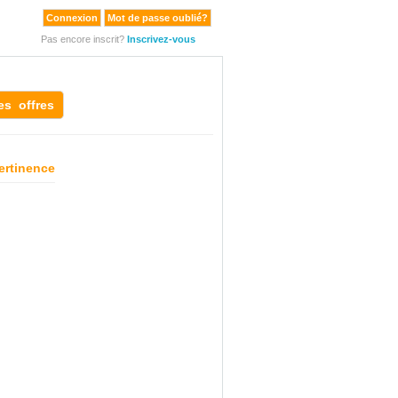
Connexion
Mot de passe oublié?
Pas encore inscrit?
Inscrivez-vous
es offres
ertinence