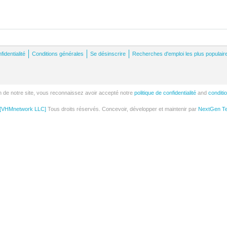
fidentialité
Conditions générales
Se désinscrire
Recherches d'emploi les plus populair
tion de notre site, vous reconnaissez avoir accepté notre
politique de confidentialité
and
conditi
[VHMnetwork LLC]
Tous droits réservés. Concevoir, développer et maintenir par
NextGen Tec